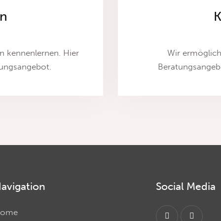
en
K
n kennenlernen. Hier
Wir ermöglich
ungsangebot.
Beratungsangebo
avigation
Social Media
ome