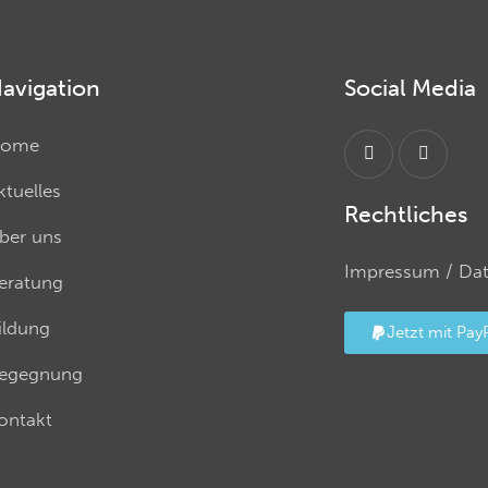
avigation
Social Media
ome
ktuelles
Rechtliches
ber uns
Impressum
/
Da
eratung
ildung
Jetzt mit Pay
egegnung
ontakt