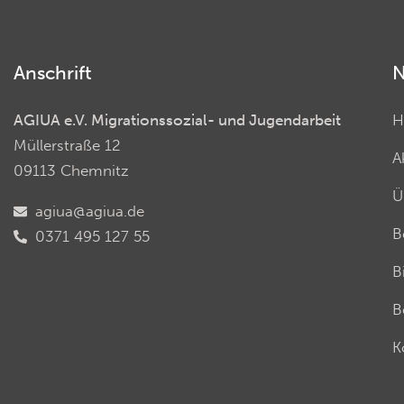
Anschrift
N
AGIUA e.V. Migrationssozial- und Jugendarbeit
H
Müllerstraße 12
A
09113 Chemnitz
Ü
agiua@agiua.de
B
0371 495 127 55
B
B
K