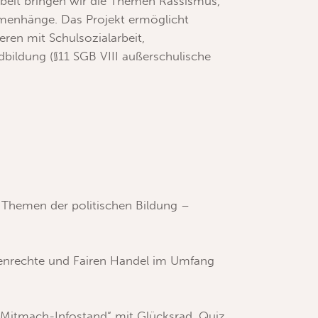
rbeit bringen wir die Themen Rassismus,
mmenhänge. Das Projekt ermöglicht
eren mit Schulsozialarbeit,
dbildung (
§11 SGB VIII außerschulische
e Themen der politischen Bildung –
chenrechte und Fairen Handel im Umfang
 „Mitmach-Infostand“ mit Glücksrad, Quiz