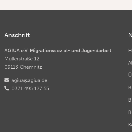
Anschrift
N
AGIUA e.V. Migrationssozial- und Jugendarbeit
H
Müllerstraße 12
A
09113 Chemnitz
Ü
agiua@agiua.de
B
0371 495 127 55
B
B
K