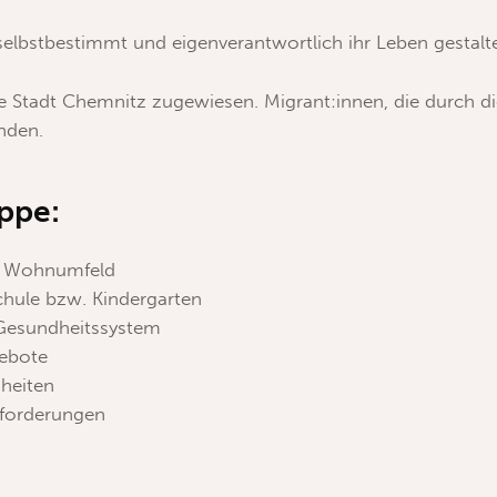
n, selbstbestimmt und eigenverantwortlich ihr Leben gestal
e Stadt Chemnitz zugewiesen. Migrant:innen, die durch d
den.
ppe:
im Wohnumfeld
chule bzw. Kindergarten
 Gesundheitssystem
gebote
heiten
usforderungen