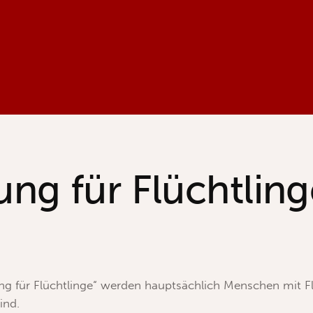
ung für Flüchtling
g für Flüchtlinge“ werden hauptsächlich Menschen mit Fl
ind.