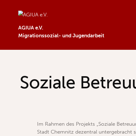
AGIUA e.V.
Migrationssozial- und Jugendarbeit
Soziale Betreu
Im Rahmen des Projekts „Soziale Betreuun
Stadt Chemnitz dezentral untergebracht s