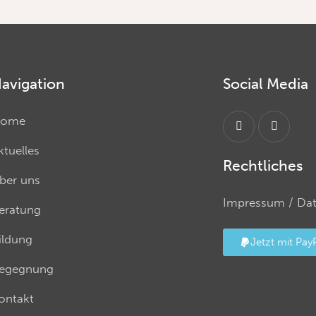
avigation
Social Media
ome
ktuelles
Rechtliches
ber uns
Impressum
/
Da
eratung
ildung
Jetzt mit Pay
egegnung
ontakt